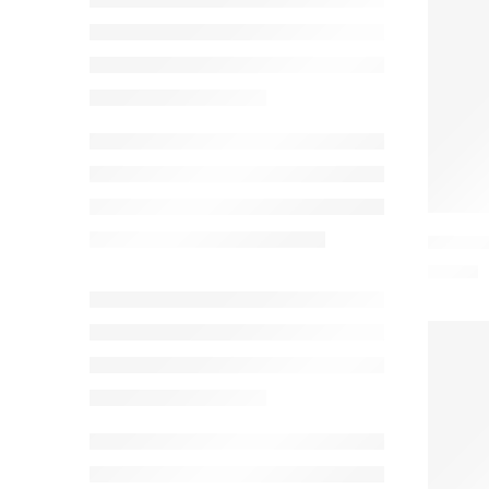
ROCKRO
1,86
€