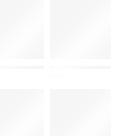
μπλε
K για smartwatch 8 Ultra, ροζ
E band σιλικόνης Starry Night για Apple Watch 42/44mm, μπλε
ZEBLAZE καλώδιο φόρτισης για smartwatc
6,90
€