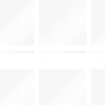
SE πλεκτό solo band Maya για Apple Watch 42/44mm,165mm, 
INTIME λουράκι σιλικόνης IT-057-BAND-P
ROCKROS
3,50
€
5,50
€