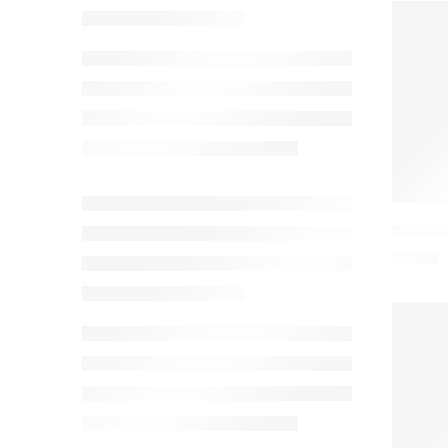
ZEBLAZE
6,90
€