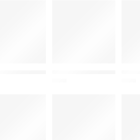
 USB καλώδιο φόρτισης για smartwatch Btalk 3 GPS, μαύρο
ZEBLAZE USB καλώδιο φόρτισης για sma
ZEBLAZE
6,90
€
7,90
€