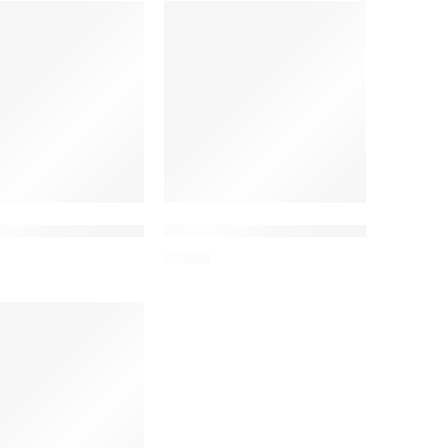
rtwatch Btalk Pro, μαύρο
 USB καλώδιο φόρτισης για smartwatch Btalk 3 Pro, μαύρο
INTIME λουράκι σιλικόνης IT-070-BAND-
9,90
€