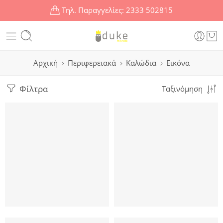
Τηλ. Παραγγελίες:
2333 502815
Αρχική
Περιφερειακά
Καλώδια
Εικόνα
Φίλτρα
Ταξινόμηση
POWERTECH αντάπτορας HDMI 1.4 19pin θηλυκό σε θηλυκό C
POWERTECH αντάπτορας HDMI 