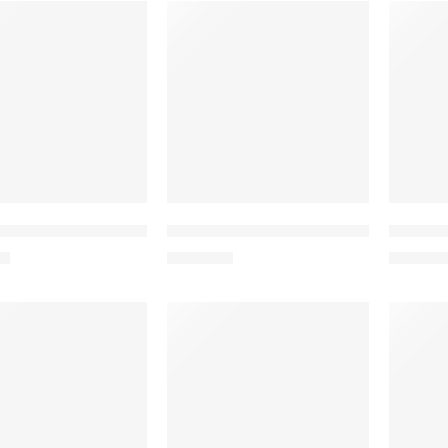
ablet AuPad, 10.95″, 8/128GB, 4G, Android 14, 7000mAh, γκρι
DOOGEE tablet Tab G6, 11″, 6/256GB, 4
DOOGEE 
0
€
219,00
€
255,00