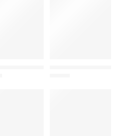
GB, Android 14, 5000mAh, μπλε
tablet P85 Kids, 8″, 3/64GB, Android 15, 5000mAh, ροζ
TECLAST tablet P33, 10.1″, 3/64GB, And
€
129,00
€