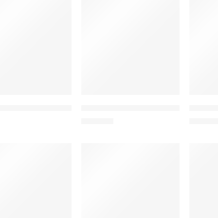
 tablet P85 2025, 8″, 3/64GB, Android 15, 5000mAh, μπλε
TECLAST tablet P85T Kids, 8″ HD, 4/64
TECLAST 
109,00
€
125,00