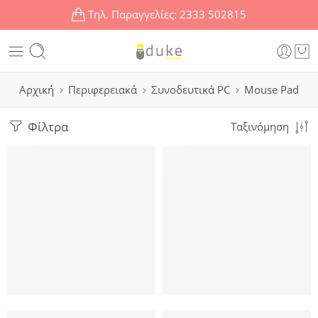
Τηλ. Παραγγελίες:
2333 502815
Αρχική
Περιφερειακά
Συνοδευτικά PC
Mouse Pad
Φίλτρα
Ταξινόμηση
POWERTECH mouse pad PT-1292, 20x18cm, μαύρο
KAKUSIGA mouse pad KSC-1162