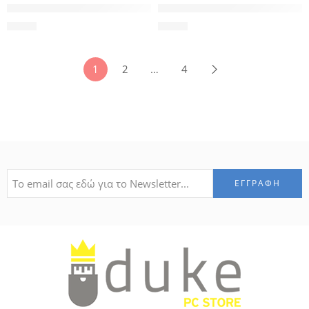
GOOBAY card reader 38656 για micro SD κάρτα μνήμης, 480 
ORICO USB hub AH-A13, 4x θυρ
6,50
€
6,50
€
1
2
…
4