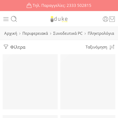
Τηλ. Παραγγελίες:
2333 502815
Αρχική
Περιφερειακά
Συνοδευτικά PC
Πληκτρολόγια
Φίλτρα
Ταξινόμηση
Αυτοκόλλητο universal για πληκτρολόγιο notebook, White (0
POWERTECH αυτοκόλλητα πληκτ