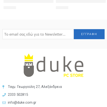
POWERTECH συμβατή μπαταρία για Acer 5732 Series
Πληκτρολόγιο για Acer D260
29,00
€
14,90
€
Ταγμ. Γεωργούλη 27, Αλεξάνδρεια
2333 502815
info@duke.com.gr