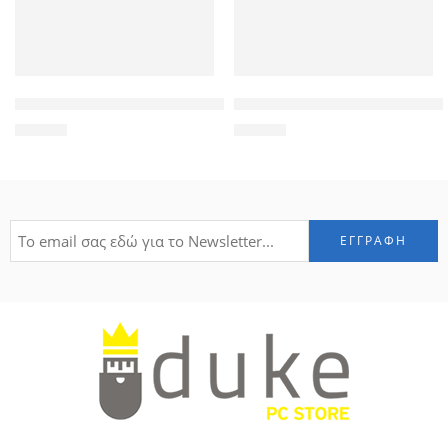
ARCTIC HUNTER τσάντα πλάτης B00208 με θήκη laptop 15.6″, 
ARCTIC HUNTER τσάντα πλάτης 
53,00
€
53,00
€