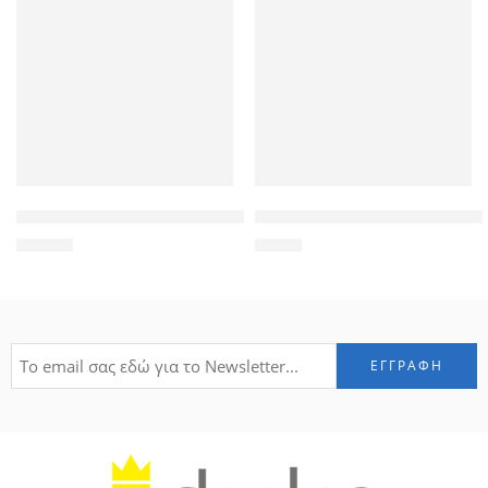
ROXXANI γυναικείο πορτοφόλι LBAG-0013, κίτρινο
SONOFF remote controller RM
10,50
€
8,50
€