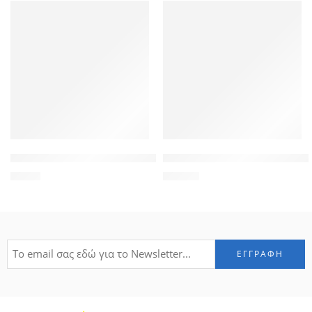
ROXXANI γυναικείο πορτοφόλι LBAG-0017, μπλε
ARCTIC HUNTER τσάντα πλάτης
9,90
€
49,00
€