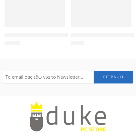
WINCOR used POS Receipt Printer TH230, Thermal, 2 Color
POWERTECH αντάπτορας DB15 α
46,50
€
1,90
€