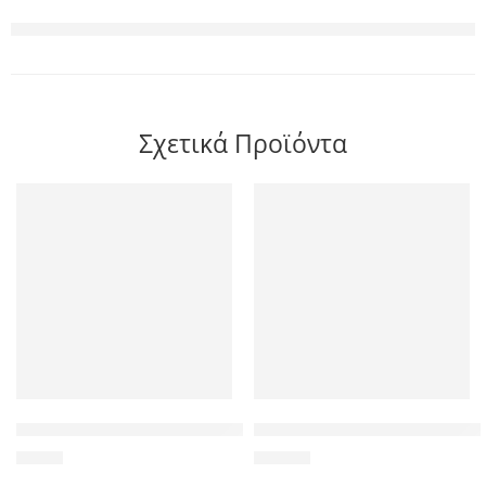
Σχετικά Προϊόντα
Palit Low Profile Bracket HDMI/DVI
WINCOR used POS Receipt Prin
4,50
€
46,50
€