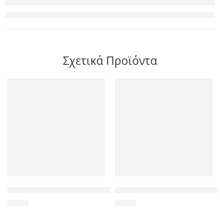
Σχετικά Προϊόντα
INTEL used CPU Xeon E5620, 2.40GHz, 12M Cache, LGA1366
HP SAS HDD Drive Caddy Tray 
7,50
€
5,56
€