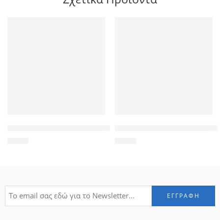
POWERTECH Clip αρίθμησης καλωδίου Νο 3, Orange, 10τεμ.
POWERTECH αντάπτορας DMS-
1,20
€
4,90
€