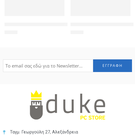
INTEL used CPU Core 2 Duo T8100, 2.10 GHz, 3M Cache, BGA
WINCOR NIXDORF used VGA Car
5,90
€
9,30
€
Ταγμ. Γεωργούλη 27, Αλεξάνδρεια