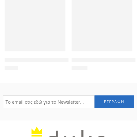
SAS HDD Caddy Server Bracket Original 9W8C4 For DELL 2.5″ t
SAS HDD Drive Caddy Tray 651
4,90
€
14,50
€