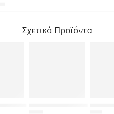
Σχετικά Προϊόντα
ickel plated, 1.5m, μαύρο
ιο mini HDMI σε HDMI CAB-H013 με Ethernet, 5m, μαύρο
TP-LINK USB Hub UE330 με θύρα δικτύου, 3 θυ
POWERTECH β
29,00
€
1,00
€