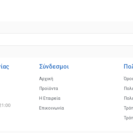
γίας
Σύνδεσμοι
Πο
Αρχική
Όρο
Προϊόντα
Πολ
Η Εταιρεία
Πολ
21:00
Επικοινωνία
Τρό
Τρό