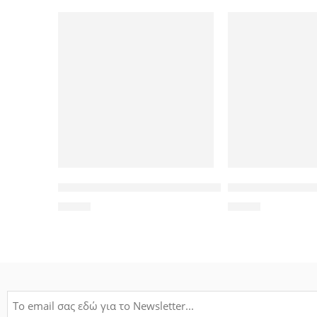
POWERTECH Clip αρίθμησης καλωδίου Νο 1, Brown,
POWERTECH τηλεχ
1,20
€
9,00
€