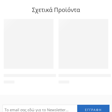
Σχετικά Προϊόντα
POWERTECH αντάπτορας VGA σε DVI 24+5 CAB-G018, συμβατό
POWERTECH βύσμα για ψηφιακέ
1,90
€
1,00
€