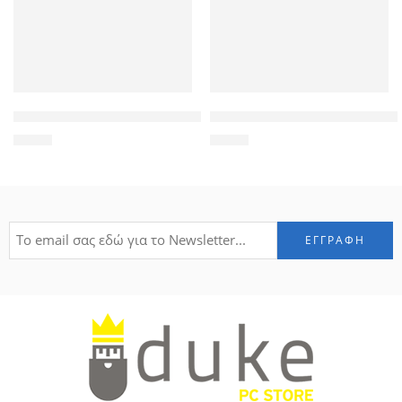
POWERTECH καλώδιο κεραίας RF αρσενικό – RF θηλυκό CAB-V
POWERTECH αντάπτορας mono
1,50
€
1,70
€