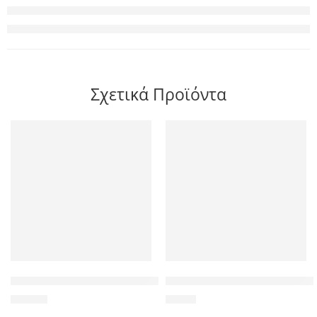
Σχετικά Προϊόντα
TP-LINK ασύρματος USB αντάπτορας δικτύου TL-WN8200ND, 
POWERTECH τηλεχειριστήριο P
24,00
€
9,00
€