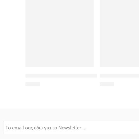
POWERTECH βύσμα για ψηφιακές κεραίες CAB-V014,
GOOBAY tray 3.5″
1,00
€
2,20
€