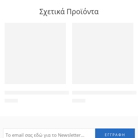
Σχετικά Προϊόντα
POWERTECH Clip αρίθμησης καλωδίου Νο 3, Orange, 10τεμ.
Αυτοκόλλητο universal για πλ
1,20
€
1,39
€