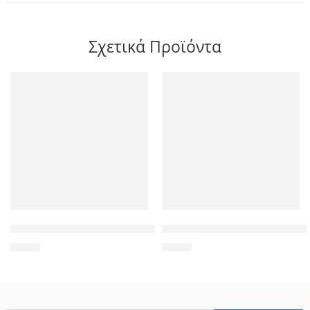
Σχετικά Προϊόντα
POWERTECH καλώδιο κεραίας RF αρσενικό – RF θηλυκό CAB-V
POWERTECH καλώδιο τροφοδοσ
1,50
€
5,50
€