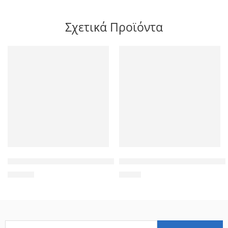
Σχετικά Προϊόντα
ARCTIC HUNTER τσάντα πλάτης 1500346 με θήκη laptop 15.6″
SUPER FIVE τσάντα ώμου XB0
35,00
€
5,58
€