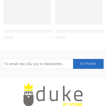
High Copy Μπαταρία για iPhone 6S plus, Li-ion 2750mAh
CPU Fan για HP Pavilion DV7
9,90
€
5,58
€