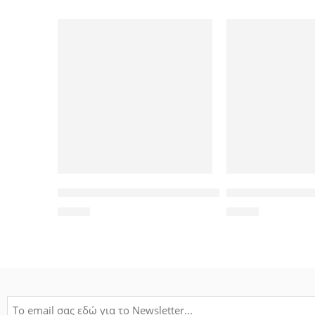
NETAPP used SAS HDD Drive Caddy Tray DRV-CRU-1 
SAS HDD Drive Ca
3,00
€
5,00
€