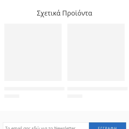
Σχετικά Προϊόντα
Πληκτρολόγιο για Lenovo Thinkpad E120/E125/E130/E135, μ
Ηχεία για iPad Air Left+Right 2
14,90
€
18,00
€