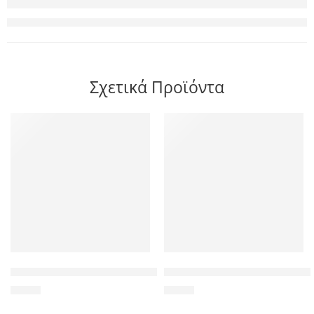
Σχετικά Προϊόντα
POWERTECH καλώδιο stereo 3.5mm CAB-J001, AUX, nickel pla
POWERTECH καλώδιο τροφοδοσ
1,00
€
5,50
€