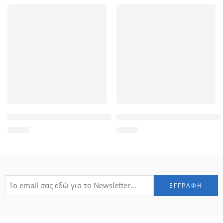
POWERTECH τηλεχειριστήριο PT-078, 4x συσκευές, προγραμμ
POWERTECH αντάπτορας DMS-
4,90
€
4,90
€