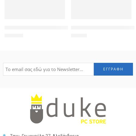
FOLKSAFE PoE Ethernet Switch FS-S1008EP-E, 8 Ports 10/100
FOLKSAFE video and power re
105,00
€
74,40
€