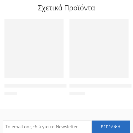
Σχετικά Προϊόντα
POWERTECH τροφοδοτικό pack HT3000, 12V 3A
FOLKSAFE video and power re
8,50
€
74,40
€