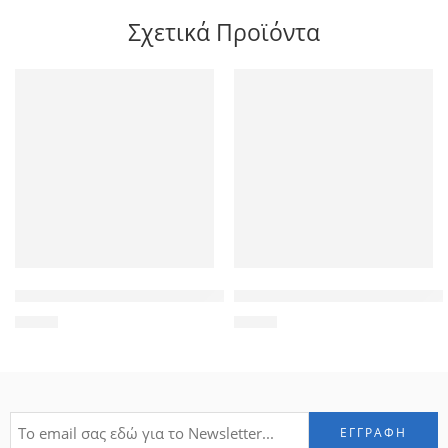
Σχετικά Προϊόντα
Used RAM SO-dimm (Laptop) DDR3, 1GB, 1333mHz PC3-1060
SAS HDD Drive Caddy Tray 03
1,86
€
5,00
€