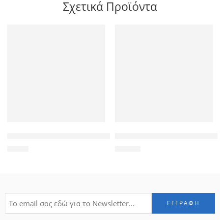
Σχετικά Προϊόντα
High Copy Μπαταρία για iPhone 5G, Li-ion 1440mAh
Πληκτρολόγιο για Acer A110/
8,90
€
14,90
€