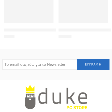
High Copy Μπαταρία για iPhone 6S plus, Li-ion 2750mAh
Πληκτρολόγιο για Dell Inspi
9,90
€
12,50
€