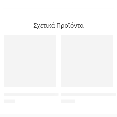
Σχετικά Προϊόντα
CPU Fan για IBM Lenovo SL410 E40 F0255
Πληκτρολόγιο για Lenovo Thi
5,58
€
14,90
€