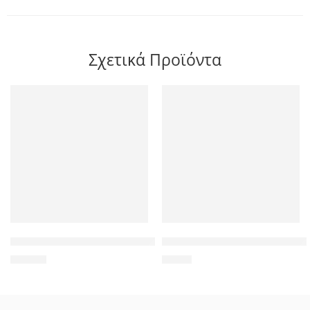
Σχετικά Προϊόντα
TP-LINK Desktop Switch TL-SF1008P 8 Θυρών, με 4-port POE, V
POWERTECH τηλεχειριστήριο 
55,00
€
9,00
€