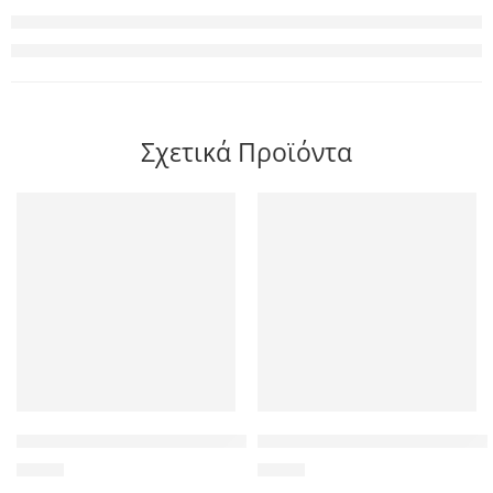
Σχετικά Προϊόντα
POWERTECH Clip αρίθμησης καλωδίου Νο 2, Red, 10τεμ.
POWERTECH τηλεχειριστήριο P
1,20
€
9,00
€