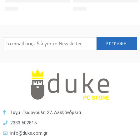
POWERTECH Tempered Glass 9H(0.33MM) για Samsung A6 Plu
POWERTECH Tempered Glass 9H
1,90
€
1,90
€
Ταγμ. Γεωργούλη 27, Αλεξάνδρεια
2333 502815
info@duke.com.gr