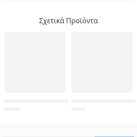
Σχετικά Προϊόντα
TP-LINK USB Hub UE330 με θύρα δικτύου, 3 θυρών, USB σύνδ
POWER KINGDOM μπαταρία μολ
29,00
€
5,50
€