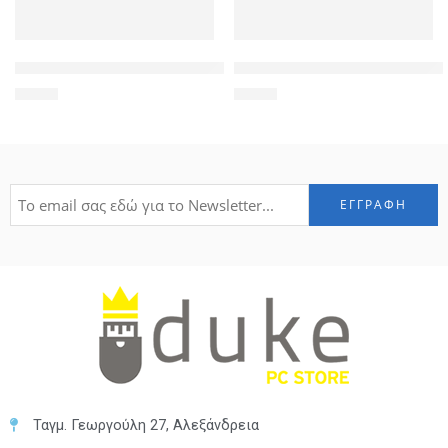
POWERTECH αντάπτορας VGA σε DVI 24+5 CAB-G018, συμβατό
POWERTECH καλώδιο τηλεφώνο
1,90
€
1,30
€
Ταγμ. Γεωργούλη 27, Αλεξάνδρεια