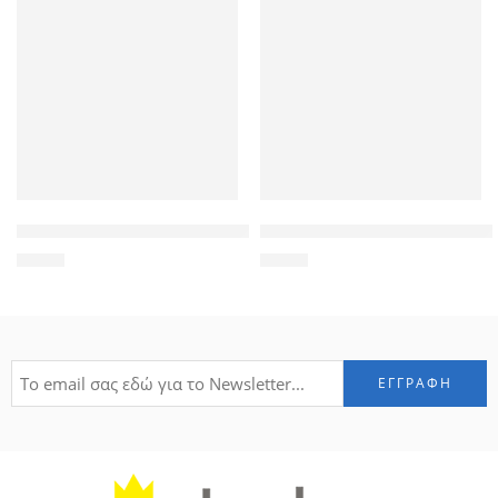
POWERTECH αντάπτορας micro HDMI σε HDMI ADA-H002, μα
POWERTECH τηλεχειριστήριο P
1,50
€
9,00
€