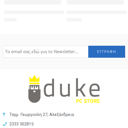
POWERTECH Clip αρίθμησης καλωδίου Νο 1, Brown, 10τεμ.
TP-LINK ασύρματος USB αντάπ
1,20
€
24,00
€
Ταγμ. Γεωργούλη 27, Αλεξάνδρεια
2333 502815