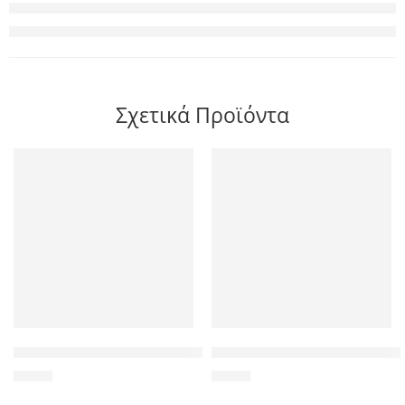
Σχετικά Προϊόντα
POWERTECH Tempered Glass 3D, Mini, Full glue, για Samsung 
POWERTECH universal θήκη κιν
6,90
€
3,50
€