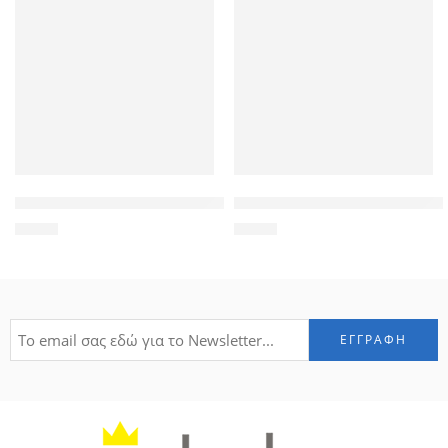
POWERTECH Tempered Glass 3D TGC-0076 Samsung S8 Plus, Fu
POWERTECH Θήκη Slim Leather
6,90
€
6,90
€