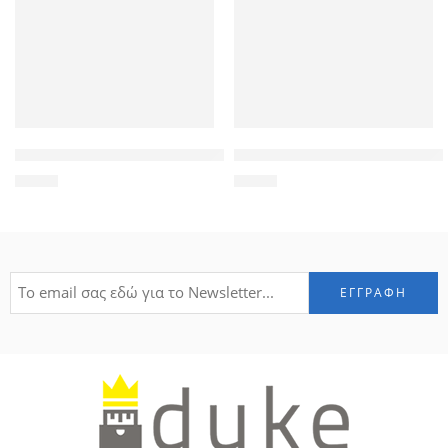
POWERTECH universal θήκη Glass TPU για smartphone έως 8 
POWERTECH Tempered Glass 9
3,90
€
1,90
€