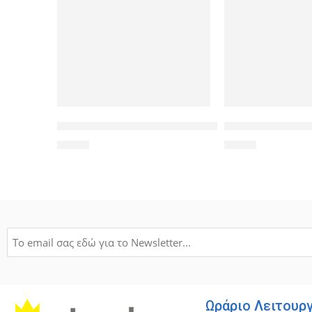
MERCURY Θήκη Wow Bumper για Samsung S8, Blac
POWERTECH Tempe
1,50
€
1,90
€
Ωράριο Λειτουρ