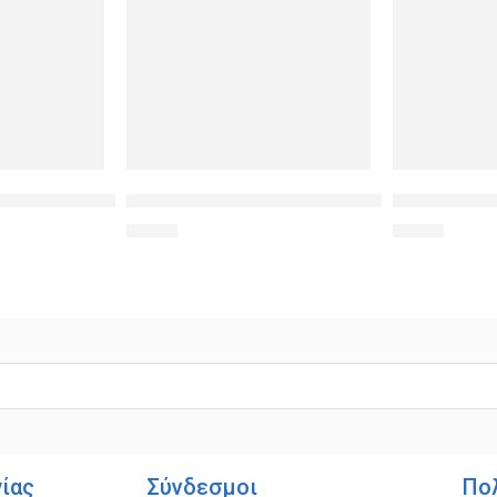
k
red Glass 9H(0.33MM) για iPhone XS Max
POWERTECH Tempered Glass 3D, Mini, Full glue,
POWERTECH T
6,90
€
1,90
€
γίας
Σύνδεσμοι
Πο