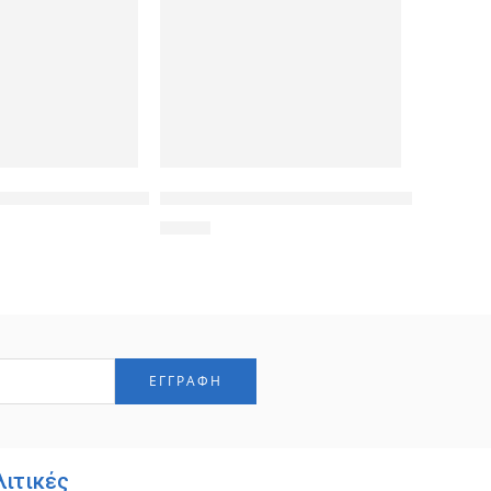
 για Samsung S9, Black
empered Glass 9H(0.33MM) για Samsung A6 Plus 2018 (SM-A6
POWERTECH Θήκη Elegance Leather για Le
3,90
€
λιτικές