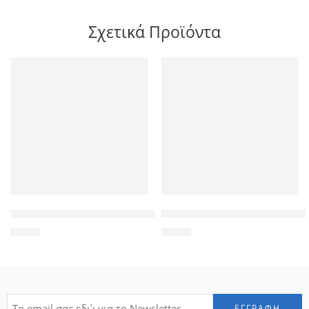
Σχετικά Προϊόντα
POWERTECH universal θήκη Glass TPU για smartphone έως 8 
POWERTECH tempered glass PT-
3,90
€
4,90
€