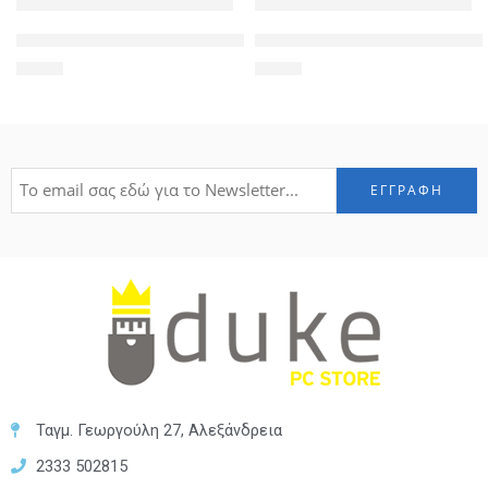
POWERTECH Tempered Glass 9H(0.33MM), Samsung J5 2017
POWERTECH Θήκη Slim Leather
1,90
€
6,90
€
Ταγμ. Γεωργούλη 27, Αλεξάνδρεια
2333 502815