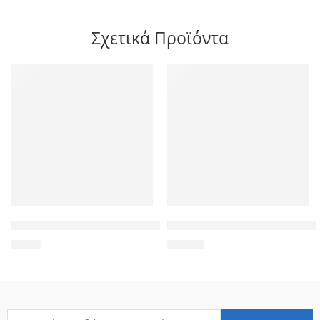
Σχετικά Προϊόντα
POWERTECH καλώδιο κεραίας RF αρσενικό – RF θηλυκό CAB-
TP-LINK ασύρματος USB αντάπτ
2,90
€
20,00
€